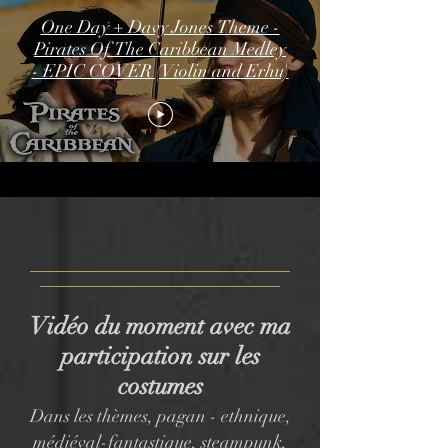
One Day + Davy Jones Theme -
Pirates Of The Caribbean Medley
- EPIC COVER (Violin and Erhu)
Vidéo du moment avec ma
participation sur les
costumes
Dans les thèmes, pagan - ethnique,
médiéval-fantastique
,
steampunk,