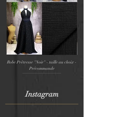
Robe Prêtresse "Noir" - taille au choix -
Robe Prêtresse "Ma
Précommande
Instagram