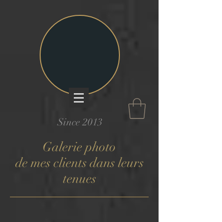
Since 2013
Galerie photo
de mes clients dans leurs
tenues