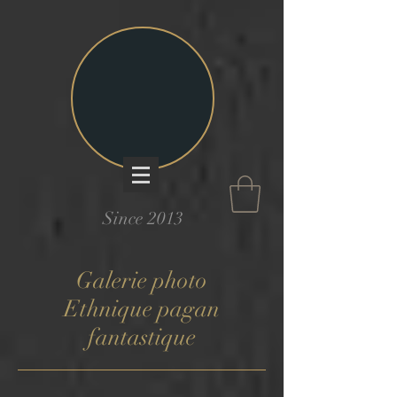
Since 2013
Galerie photo
Ethnique pagan
fantastique