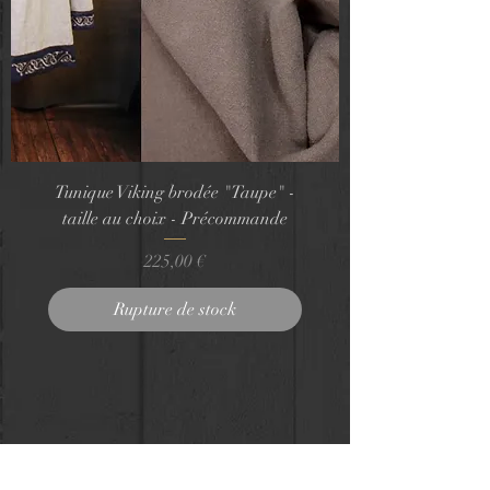
Tunique Viking brodée "Taupe" -
taille au choix - Précommande
Prix
225,00 €
Rupture de stock
1
/
1